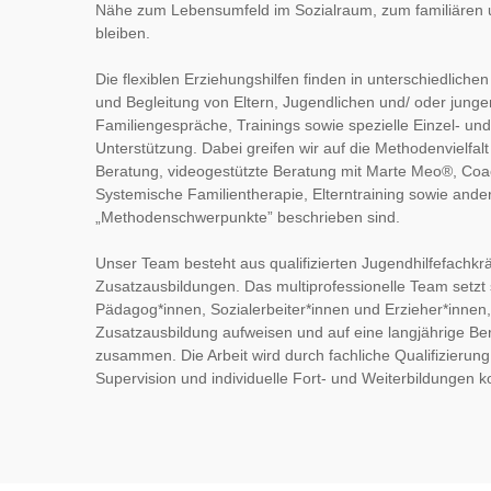
Nähe zum Lebensumfeld im Sozialraum, zum familiären u
bleiben. 
Die flexiblen Erziehungshilfen finden in unterschiedlichen
und Begleitung von Eltern, Jugendlichen und/ oder jung
Familiengespräche, Trainings sowie spezielle Einzel- u
Unterstützung. Dabei greifen wir auf die Methodenvielfalt
Beratung, videogestützte Beratung mit Marte Meo®, Coa
Systemische Familientherapie, Elterntraining sowie ander
„Methodenschwerpunkte” beschrieben sind.
Unser Team besteht aus qualifizierten Jugendhilfefachkräf
Zusatzausbildungen. Das multiprofessionelle Team setzt 
Pädagog*innen, Sozialerbeiter*innen und Erzieher*innen,
Zusatzausbildung aufweisen und auf eine langjährige Ber
zusammen. Die Arbeit wird durch fachliche Qualifizierung
Supervision und individuelle Fort- und Weiterbildungen kon