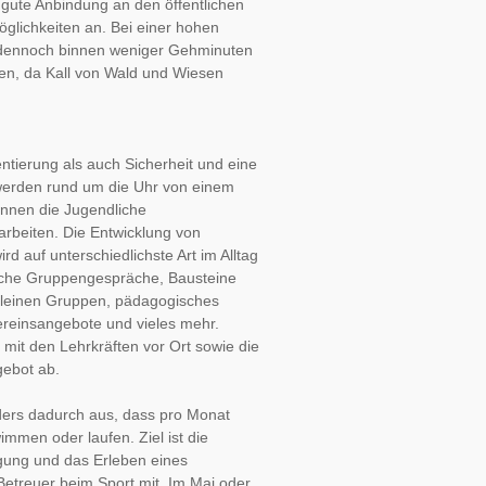
gute Anbindung an den öffentlichen 
glichkeiten an. Bei einer hohen 
 dennoch binnen weniger Gehminuten 
en, da Kall von Wald und Wiesen 
entierung als auch Sicherheit und eine 
werden rund um die Uhr von einem 
nnen die Jugendliche 
rbeiten. Die Entwicklung von 
 auf unterschiedlichste Art im Alltag 
iche Gruppengespräche, Bausteine 
 kleinen Gruppen, pädagogisches 
ereinsangebote und vieles mehr. 
mit den Lehrkräften vor Ort sowie die 
gebot ab.
ers dadurch aus, dass pro Monat 
mmen oder laufen. Ziel ist die 
ung und das Erleben eines 
etreuer beim Sport mit. Im Mai oder 