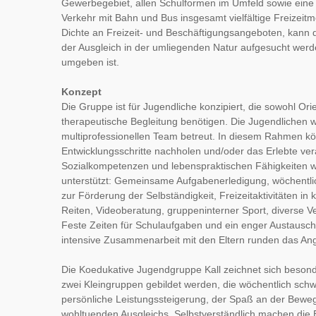
Gewerbegebiet, allen Schulformen im Umfeld sowie eine 
Verkehr mit Bahn und Bus insgesamt vielfältige Freizeitmö
Dichte an Freizeit- und Beschäftigungsangeboten, kann
der Ausgleich in der umliegenden Natur aufgesucht werd
umgeben ist.
Konzept
Die Gruppe ist für Jugendliche konzipiert, die sowohl Ori
therapeutische Begleitung benötigen. Die Jugendlichen 
multiprofessionellen Team betreut. In diesem Rahmen kö
Entwicklungsschritte nachholen und/oder das Erlebte vera
Sozialkompetenzen und lebenspraktischen Fähigkeiten wird
unterstützt: Gemeinsame Aufgabenerledigung, wöchentl
zur Förderung der Selbständigkeit, Freizeitaktivitäten in
Reiten, Videoberatung, gruppeninterner Sport, diverse V
Feste Zeiten für Schulaufgaben und ein enger Austausch 
intensive Zusammenarbeit mit den Eltern runden das An
Die Koedukative Jugendgruppe Kall zeichnet sich besond
zwei Kleingruppen gebildet werden, die wöchentlich schwi
persönliche Leistungssteigerung, der Spaß an der Beweg
wohltuenden Ausgleichs. Selbstverständlich machen die B