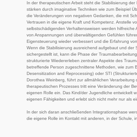
In der therapeutischen Arbeit steht die Stabilisierung der 
stärken durch imaginative Techniken wie zum Beispiel Ü
die Veränderungen von negativen Gedanken, die mit Schul
Vertrauen in die eigene Kraft und Kompetenz. Anstelle vo
selbstschädigenden Verhaltensweisen werden hilfreiche Al
von Anspannungen und überwältigenden Gefühlen führen.
Eigensteuerung wieder verbessert und die Erfahrung von
Wenn die Stabilisierung ausreichend aufgebaut und der S
sichergestellt ist, kann die Phase der Traumabearbeitung
strukturierte Wiedererleben zentraler Aspekte des Trauma
betreffende Person zugeschnittene Methoden, wie zum 
Desensitization and Reprocessing) oder STI (Strukturiert
Dorothea Weinberg, führt zur allmählichen Verarbeitung d
therapeutischen Prozesses tritt eine Veränderung der Bew
eigenen Rolle ein. Das Kind/der Jugendliche entwickelt w
eigenen Fähigkeiten und erlebt sich nicht mehr nur als e
In der sich daran anschließenden Integrationsphase werde
die eigene Rolle im Kontakt mit anderen, in der Schule, in