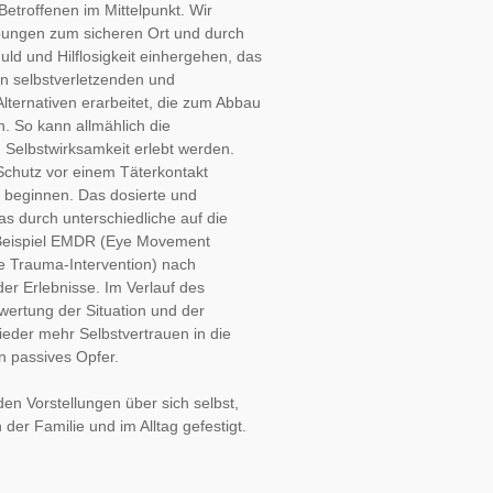
Betroffenen im Mittelpunkt. Wir 
bungen zum sicheren Ort und durch 
d und Hilflosigkeit einhergehen, das 
n selbstverletzenden und 
ternativen erarbeitet, die zum Abbau 
 So kann allmählich die 
 Selbstwirksamkeit erlebt werden.
chutz vor einem Täterkontakt 
 beginnen. Das dosierte und 
s durch unterschiedliche auf die 
Beispiel EMDR (Eye Movement 
e Trauma-Intervention) nach 
er Erlebnisse. Im Verlauf des 
ertung der Situation und der 
ieder mehr Selbstvertrauen in die 
in passives Opfer.
n Vorstellungen über sich selbst, 
 der Familie und im Alltag gefestigt.