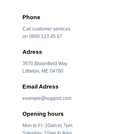
Phone 
Call customer services
on 0800 123 45 67
Adress
3570 Bloomfield Way
Littleton, ME 04760
Email Adress
example@support.com
Opening hours
Mit dem
Laden der
Karte
Mon to Fr: 10am to 7pm
akzeptieren
Saturday: 10am to 4pm
Sie die